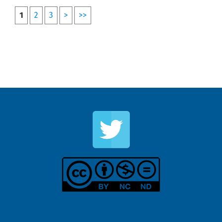
1
2
3
>
>>