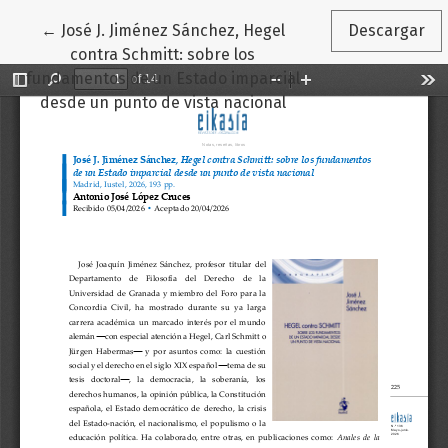
Volver a los detalles del artículo
←
José J. Jiménez Sánchez, Hegel
Descargar
contra Schmitt: sobre los
fundamentos de un Estado imparcial
desde un punto de vista nacional