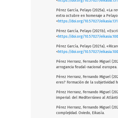
<
https://doi.org/10.57027/eikasia.13
Pérez García, Pelayo (2025a), «La rev
extra octubre en homenaje a Pelayo 
<
https://doi.org/10.57027/eikasia.131
Pérez García, Pelayo (2021b), «Escrib
<
https://doi.org/10.57027/eikasia.10
Pérez García, Pelayo (2021a), «Ricard
<
https://doi.org/10.57027/eikasia.10
Pérez Herranz, Fernando Miguel (2025)
arrogancia feudal-nacional europea. 
Pérez Herranz, Fernando Miguel (2024
eres? Formación de la subjetividad h
Pérez Herranz, Fernando Miguel (2023
imperial: del Mediterráneo al Atlánti
Pérez Herranz, Fernando Miguel (2023
complejidad. Oviedo, Eikasía.