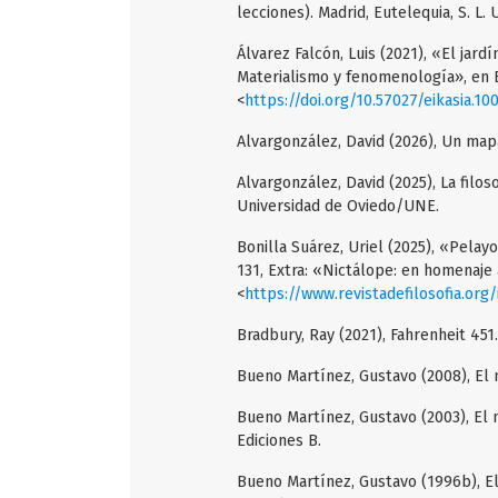
lecciones). Madrid, Eutelequia, S. L. U
Álvarez Falcón, Luis (2021), «El jar
Materialismo y fenomenología», en Ei
<
https://doi.org/10.57027/eikasia.10
Alvargonzález, David (2026), Un mapa
Alvargonzález, David (2025), La filos
Universidad de Oviedo/UNE.
Bonilla Suárez, Uriel (2025), «Pelayo
131, Extra: «Nictálope: en homenaje 
<
https://www.revistadefilosofia.org
Bradbury, Ray (2021), Fahrenheit 451.
Bueno Martínez, Gustavo (2008), El 
Bueno Martínez, Gustavo (2003), El m
Ediciones B.
Bueno Martínez, Gustavo (1996b), El s