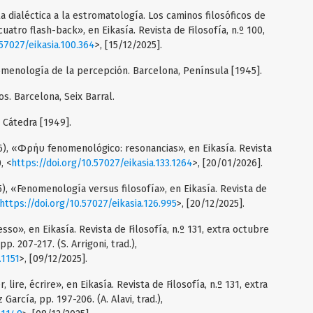
a dialéctica a la estromatología. Los caminos filosóficos de
atro flash-back», en Eikasía. Revista de Filosofía, n.º 100,
.57027/eikasia.100.364
>, [15/12/2025].
menología de la percepción. Barcelona, Península [1945].
s. Barcelona, Seix Barral.
 Cátedra [1949].
6), «Φρήυ fenomenológico: resonancias», en Eikasía. Revista
, <
https://doi.org/10.57027/eikasia.133.1264
>, [20/01/2026].
), «Fenomenología versus filosofía», en Eikasía. Revista de
https://doi.org/10.57027/eikasia.126.995
>, [20/12/2025].
sso», en Eikasía. Revista de Filosofía, n.º 131, extra octubre
. 207-217. (S. Arrigoni, trad.),
.1151
>, [09/12/2025].
 lire, écrire», en Eikasía. Revista de Filosofía, n.º 131, extra
rcía, pp. 197-206. (A. Alavi, trad.),