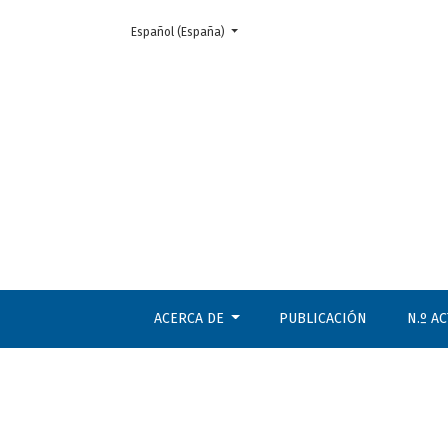
Cambiar el idioma. El actual es:
Español (España)
Despotismo, simulacro y chantaje
ACERCA DE
PUBLICACIÓN
N.º A