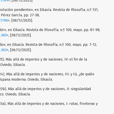
1.1149
>, [08/12/2025].
olución pendiente», en Eikasía. Revista de Filosofía, n.º 131,
Pérez García, pp. 27-38,
.1196
>, [08/12/2025].
ir», en Eikasía. Revista de Filosofía, n.º 100, mayo, pp. 81-98,
0.365
>, [08/12/2025].
o», en Eikasía. Revista de Filosofía, n.º 100, mayo, pp. 7-12,
0.363
>, [06/12/2025].
, Más allá de imperios y de naciones. IV: el fin de la
Oviedo, Eikasía.
), Más allá de imperios y de naciones, III: y tú, ¿de quién
ispana moderna. Oviedo, Eikasía.
b), Más allá de imperios y de naciones, II: singularidad
co. Oviedo, Eikasía.
a), Más allá de imperios y de naciones, I: rutas, fronteras y