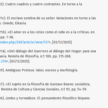
2), Cuatro cuadros y cuatro contrastes. En torno a la
c), El esclavo sombra de su señor. Variaciones en torno a las
 Oviedo, Eikasía.
b), «El amor es a los celos como el odio es a la crítica», en
 pp. 7-38,
/index.php/ERF/article/view/137
>, [03/12/2025].
1a), «Del diálogo del Guerrero al diálogo del Hogar: para una
ía. Revista de Filosofía, n.º 100, pp. 215-268,
0.370
>, [03/12/2025].
9), Ambiguus Proteus. Valor, exceso y morfología.
), «El sujeto en la filosofía de Gustavo Bueno: socialista,
Revista de Cultura y Ciencias Sociales, n.º 93, pp. 54-59.
), Lindos y tornadizos. El pensamiento filosófico hispano