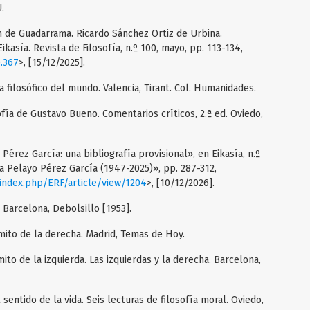
.
dín de Guadarrama. Ricardo Sánchez Ortiz de Urbina.
kasía. Revista de Filosofía, n.º 100, mayo, pp. 113-134,
0.367
>, [15/12/2025].
 filosófico del mundo. Valencia, Tirant. Col. Humanidades.
ofía de Gustavo Bueno. Comentarios críticos, 2.ª ed. Oviedo,
 Pérez García: una bibliografía provisional», en Eikasía, n.º
a Pelayo Pérez García (1947-2025)», pp. 287-312,
/index.php/ERF/article/view/1204
>, [10/12/2026].
 Barcelona, Debolsillo [1953].
mito de la derecha. Madrid, Temas de Hoy.
ito de la izquierda. Las izquierdas y la derecha. Barcelona,
entido de la vida. Seis lecturas de filosofía moral. Oviedo,