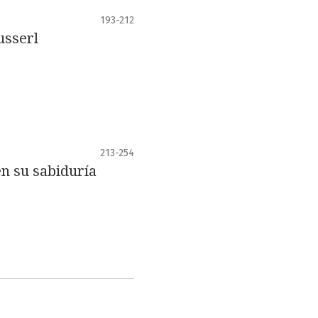
193-212
usserl
213-254
en su sabiduría