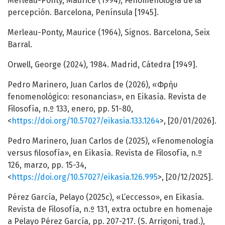
Merleau-Ponty, Maurice (1994), Fenomenología de la
percepción. Barcelona, Península [1945].
Merleau-Ponty, Maurice (1964), Signos. Barcelona, Seix
Barral.
Orwell, George (2024), 1984. Madrid, Cátedra [1949].
Pedro Marinero, Juan Carlos de (2026), «Φρήυ
fenomenológico: resonancias», en Eikasía. Revista de
Filosofía, n.º 133, enero, pp. 51-80,
<
https://doi.org/10.57027/eikasia.133.1264
>, [20/01/2026].
Pedro Marinero, Juan Carlos de (2025), «Fenomenología
versus filosofía», en Eikasía. Revista de Filosofía, n.º
126, marzo, pp. 15-34,
<
https://doi.org/10.57027/eikasia.126.995
>, [20/12/2025].
Pérez García, Pelayo (2025c), «L’eccesso», en Eikasía.
Revista de Filosofía, n.º 131, extra octubre en homenaje
a Pelayo Pérez García, pp. 207-217. (S. Arrigoni, trad.),