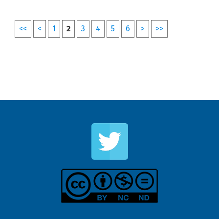
<<
<
1
2
3
4
5
6
>
>>