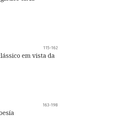
115-162
ássico em vista da
163-198
oesía