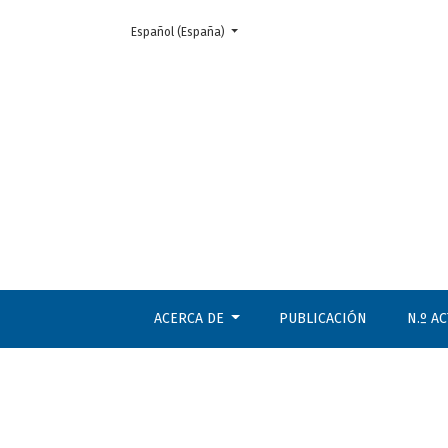
Cambiar el idioma. El actual es:
Español (España)
Núm. 111 (2022): noviembre-diciembre
ACERCA DE
PUBLICACIÓN
N.º A