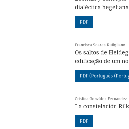
dialéctica hegeliana
PDF
Francisca Soares Rutigliano
Os saltos de Heide
edificação de um no
PDF (Português (Portug
Cristina González Fernández
La constelación Ril
PDF