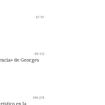
67-97
99-113
lencia» de Georges
199-279
gístico en la