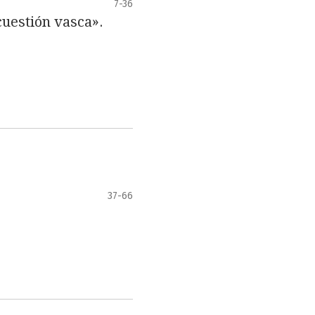
7-36
cuestión vasca».
37-66