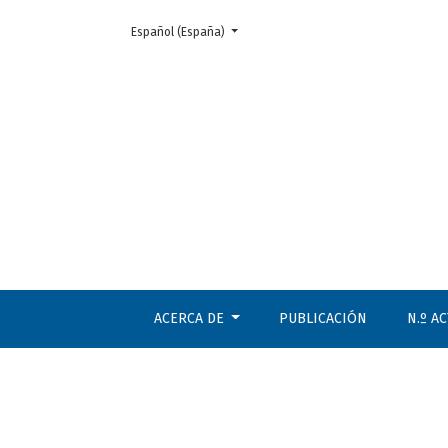
Cambiar el idioma. El actual es:
Español (España)
Núm. 7 (2006): noviembre-diciembre
ACERCA DE
PUBLICACIÓN
N.º A