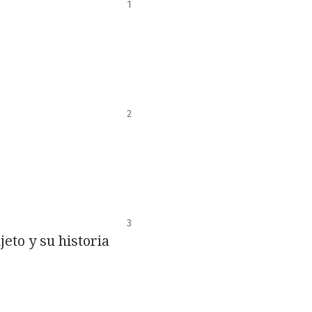
1
2
3
eto y su historia