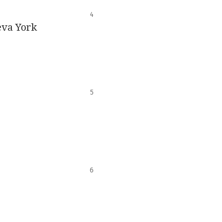
4
eva York
5
6