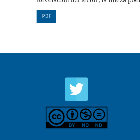
Revelación del lector, la fineza poé
PDF