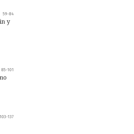
59-84
in y
85-101
smo
103-137