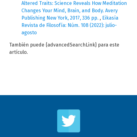
Altered Traits: Science Reveals How Meditation
Changes Your Mind, Brain, and Body. Avery
Publishing New York, 2017, 336 pp.
,
Eikasía
Revista de Filosofía: Núm. 108 (2022): julio-
agosto
También puede {advancedSearchLink} para este
artículo.