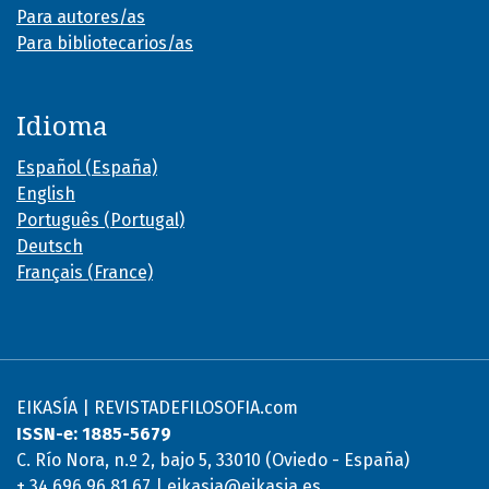
Para autores/as
Para bibliotecarios/as
Idioma
Español (España)
English
Português (Portugal)
Deutsch
Français (France)
EIKASÍA | REVISTADEFILOSOFIA.com
ISSN-e: 1885-5679
C. Río Nora, n.º 2, bajo 5, 33010 (Oviedo - España)
+ 34 696 96 81 67 | eikasia@eikasia.es