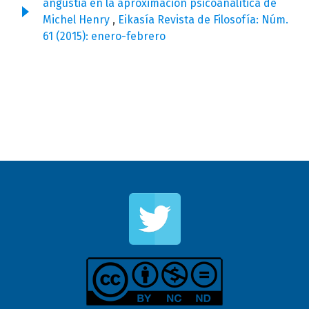
angustia en la aproximación psicoanalítica de
Michel Henry
,
Eikasía Revista de Filosofía: Núm.
61 (2015): enero-febrero