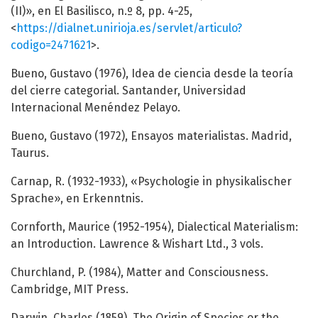
(II)», en El Basilisco, n.º 8, pp. 4-25,
<
https://dialnet.unirioja.es/servlet/articulo?
codigo=2471621
>.
Bueno, Gustavo (1976), Idea de ciencia desde la teoría
del cierre categorial. Santander, Universidad
Internacional Menéndez Pelayo.
Bueno, Gustavo (1972), Ensayos materialistas. Madrid,
Taurus.
Carnap, R. (1932-1933), «Psychologie in physikalischer
Sprache», en Erkenntnis.
Cornforth, Maurice (1952-1954), Dialectical Materialism:
an Introduction. Lawrence & Wishart Ltd., 3 vols.
Churchland, P. (1984), Matter and Consciousness.
Cambridge, MIT Press.
Darwin, Charles (1859), The Origin of Species or the