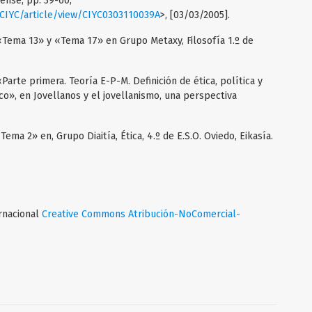
ense, pp. 39-60,
/CIYC/article/view/CIYC0303110039A
>, [03/03/2005].
 «Tema 13» y «Tema 17» en Grupo Metaxy, Filosofía 1.º de
Parte primera. Teoría E-P-M. Definición de ética, política y
co», en Jovellanos y el jovellanismo, una perspectiva
Tema 2» en, Grupo Diaitía, Ética, 4.º de E.S.O. Oviedo, Eikasía.
ernacional
Creative Commons Atribución-NoComercial-