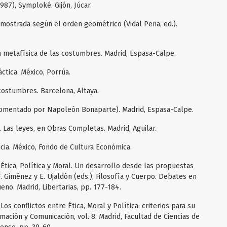
(1987), Symploké. Gijón, Júcar.
emostrada según el orden geométrico (Vidal Peña, ed.).
la metafísica de las costumbres. Madrid, Espasa-Calpe.
ráctica. México, Porrúa.
 costumbres. Barcelona, Altaya.
(comentado por Napoleón Bonaparte). Madrid, Espasa-Calpe.
. Las leyes, en Obras Completas. Madrid, Aguilar.
icia. México, Fondo de Cultura Económica.
«Ética, Política y Moral. Un desarrollo desde las propuestas
. Giménez y E. Ujaldón (eds.), Filosofía y Cuerpo. Debates en
no. Madrid, Libertarias, pp. 177-184.
Los conflictos entre Ética, Moral y Política: criterios para su
ación y Comunicación, vol. 8. Madrid, Facultad de Ciencias de