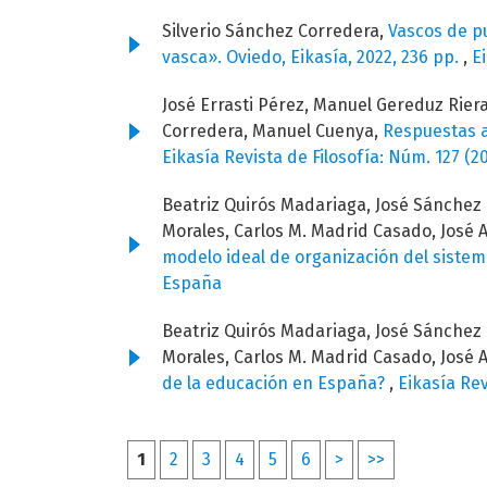
Silverio Sánchez Corredera,
Vascos de pu
vasca». Oviedo, Eikasía, 2022, 236 pp.
,
E
José Errasti Pérez, Manuel Gereduz Rier
Corredera, Manuel Cuenya,
Respuestas a
Eikasía Revista de Filosofía: Núm. 127 (
Beatriz Quirós Madariaga, José Sánchez 
Morales, Carlos M. Madrid Casado, José 
modelo ideal de organización del siste
España
Beatriz Quirós Madariaga, José Sánchez 
Morales, Carlos M. Madrid Casado, José 
de la educación en España?
,
Eikasía Rev
1
2
3
4
5
6
>
>>