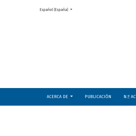
Cambiar el idioma. El actual es:
Español (España)
Fundamentalismo y tolerancia
ACERCA DE
PUBLICACIÓN
N.º A