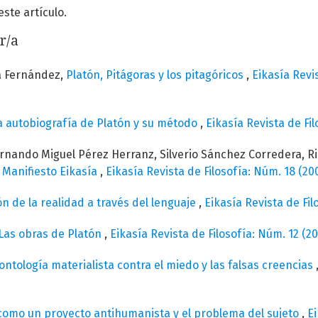
te artículo.
r/a
a Fernández,
Platón, Pitágoras y los pitagóricos
,
Eikasía Revis
La autobiografía de Platón y su método
,
Eikasía Revista de Fil
ernando Miguel Pérez Herranz, Silverio Sánchez Corredera, R
,
Manifiesto Eikasía
,
Eikasía Revista de Filosofía: Núm. 18 (20
n de la realidad a través del lenguaje
,
Eikasía Revista de Fi
Las obras de Platón
,
Eikasía Revista de Filosofía: Núm. 12 (20
ontología materialista contra el miedo y las falsas creencias
como un proyecto antihumanista y el problema del sujeto
,
Ei