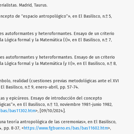
ialistas. Madrid, Taurus.
cepto de “espacio antropológico”», en El Basilisco, n.º 5,
es autoformantes y heteroformantes. Ensayo de un criterio
Lógica formal y la Matemática (I)», en El Basilisco, n.º 7,
es autoformantes y heteroformantes. Ensayo de un criterio
Lógica formal y la Matemática (y II)», en El Basilisco, n.º 8,
bolo, realidad (cuestiones previas metodológicas ante el XVI
l Basilisco, n.º 9, enero-abril, pp. 57-74.
tas y epicúreos. Ensayo de introducción del concepto
gicas”», en El Basilisco, n.º 13, noviembre 1981-junio 1982,
/bas/bas11302.htm
>, [09/10/2024].
na teoría antropológica de las ceremonias», en El Basilisco,
, pp. 8-37, <
https://www.fgbueno.es/bas/bas11602.htm
>,