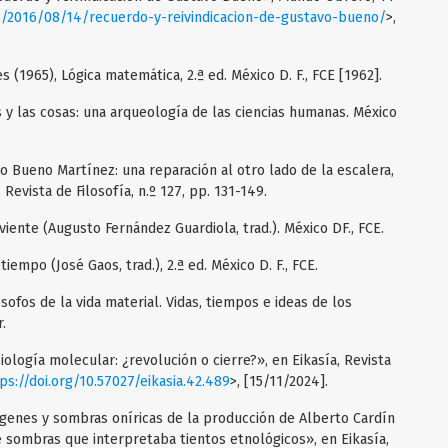
/2016/08/14/recuerdo-y-reivindicacion-de-gustavo-bueno/
>,
 (1965), Lógica matemática, 2.ª ed. México D. F., FCE [1962].
s y las cosas: una arqueología de las ciencias humanas. México
o Bueno Martínez: una reparación al otro lado de la escalera,
 Revista de Filosofía, n.º 127, pp. 131-149.
viente (Augusto Fernández Guardiola, trad.). México DF., FCE.
tiempo (José Gaos, trad.), 2.ª ed. México D. F., FCE.
ósofos de la vida material. Vidas, tiempos e ideas de los
.
iología molecular: ¿revolución o cierre?», en Eikasía, Revista
ps://doi.org/10.57027/eikasia.42.489
>, [15/11/2024].
genes y sombras oníricas de la producción de Alberto Cardín
de sombras que interpretaba tientos etnológicos», en Eikasía,