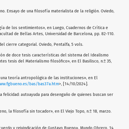
no. Ensayo de una filosofía materialista de la religión. Oviedo,
ía de los sentimientos», en Luego, Cuadernos de Crítica e
Facultad de Bellas Artes, Universidad de Barcelona, pp. 82-110.
l cierre categorial. Oviedo, Pentalfa, 5 vols.
ón de doce tesis características del sistema del Idealismo
s tesis del Materialismo filosófico», en El Basilisco, n.º 35,
na teoría antropológica de las instituciones», en El
www.fgbueno.es/bas/bas37a.htm
>, [14/10/2024].
la felicidad: autoayuda para desengaño de quienes buscan ser
o, la filosofía sin tocador», en El Viejo Topo, n.º 18, marzo.
ecuerdo y reivindicación de Gustavo Bueno», Mundo Obrero, 14