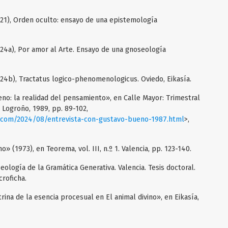
021), Orden oculto: ensayo de una epistemología
024a), Por amor al Arte. Ensayo de una gnoseología
024b), Tractatus logico-phenomenologicus. Oviedo, Eikasía.
no: la realidad del pensamiento», en Calle Mayor: Trimestral
9. Logroño, 1989, pp. 89-102,
.com/2024/08/entrevista-con-gustavo-bueno-1987.html
>,
 (1973), en Teorema, vol. III, n.º 1. Valencia, pp. 123-140.
eología de la Gramática Generativa. Valencia. Tesis doctoral.
croficha.
ctrina de la esencia procesual en El animal divino», en Eikasía,