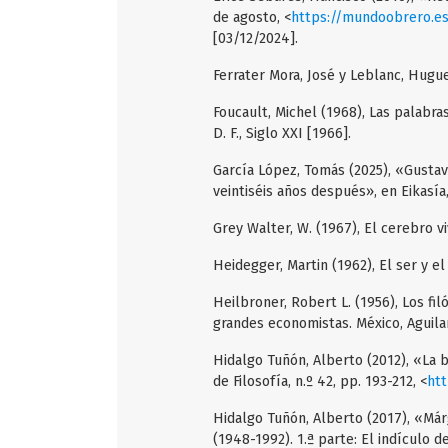
de agosto, <
https://mundoobrero.es
[03/12/2024].
Ferrater Mora, José y Leblanc, Hugues
Foucault, Michel (1968), Las palabra
D. F., Siglo XXI [1966].
García López, Tomás (2025), «Gustav
veintiséis años después», en Eikasía,
Grey Walter, W. (1967), El cerebro vi
Heidegger, Martin (1962), El ser y el 
Heilbroner, Robert L. (1956), Los fil
grandes economistas. México, Aguilar
Hidalgo Tuñón, Alberto (2012), «La b
de Filosofía, n.º 42, pp. 193-212, <
htt
Hidalgo Tuñón, Alberto (2017), «Már
(1948-1992). 1.ª parte: El indículo 