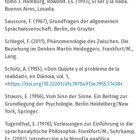
tomo 3. Hamburg, Rowohlt. Es. (1993), El ser y la nada.
Buenos Aires, Losada.
Saussure, F. (1967), Grundfragen der allgemeinen
Sprachwissenschaft. Berlin, de Gruyter.
Schlegel, F. (2011), Phänomenologie des Zwischen. Die
Beziehung im Denken Martin Heideggers. Frankfurt/M.,
Lang.
Schütz, A. (1955), «Don Quijote y el problema de la
realidad», en Diánoia, vol. 1,
<
https://doi.org/10.22201/iifs.18704913e.1955.1.1438
>.
Strauss, E. (1956), Vom Sinn der Sinne. Ein Beitrag zur
Grundlegung der Psychologie. Berlin Heidelberg/New
York, Springer.
Tugendhat, E. (1976), Vorlesungen zur Einführung in die
sprachanalytische Philosophie. Frankfurt/M., Suhrkamp.
Es. (2002), Introducción a la filosofía analítica.