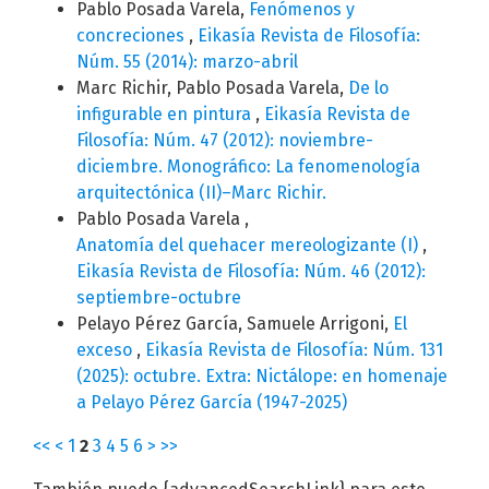
Pablo Posada Varela,
Fenómenos y
concreciones
,
Eikasía Revista de Filosofía:
Núm. 55 (2014): marzo-abril
Marc Richir, Pablo Posada Varela,
De lo
infigurable en pintura
,
Eikasía Revista de
Filosofía: Núm. 47 (2012): noviembre-
diciembre. Monográfico: La fenomenología
arquitectónica (II)–Marc Richir.
Pablo Posada Varela ,
Anatomía del quehacer mereologizante (I)
,
Eikasía Revista de Filosofía: Núm. 46 (2012):
septiembre-octubre
Pelayo Pérez García, Samuele Arrigoni,
El
exceso
,
Eikasía Revista de Filosofía: Núm. 131
(2025): octubre. Extra: Nictálope: en homenaje
a Pelayo Pérez García (1947-2025)
<<
<
1
2
3
4
5
6
>
>>