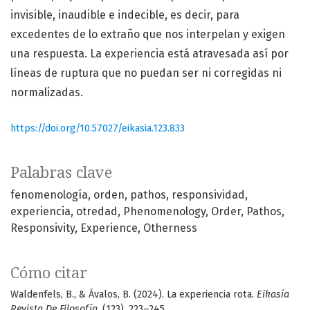
invisible, inaudible e indecible, es decir, para
excedentes de lo extraño que nos interpelan y exigen
una respuesta. La experiencia está atravesada así por
líneas de ruptura que no puedan ser ni corregidas ni
normalizadas.
https://doi.org/10.57027/eikasia.123.833
Palabras clave
fenomenología
orden
pathos
responsividad
experiencia
otredad
Phenomenology
Order
Pathos
Responsivity
Experience
Otherness
Cómo citar
Waldenfels, B., & Ávalos, B. (2024). La experiencia rota.
Eikasía
Revista De Filosofía
, (123), 223–245.