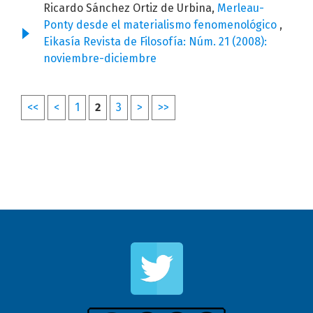
Ricardo Sánchez Ortiz de Urbina,
Merleau-
Ponty desde el materialismo fenomenológico
,
Eikasía Revista de Filosofía: Núm. 21 (2008):
noviembre-diciembre
<<
<
1
2
3
>
>>