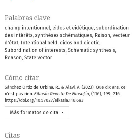
Palabras clave
champ intentionnel
eidos et eidétique
subordination
des intérêts
synthèses schématiques
Raison
vecteur
d'état
Intentional field
eidos and eidetic
Subordination of interests
Schematic synthesis
Reason
State vector
Cómo citar
Sánchez Ortiz de Urbina, R., & Alavi, A. (2023). Que dix ans, ce
n’est pas rien.
Eikasía Revista De Filosofía
, (116), 199–216.
https://doi.org/10.57027/eikasia.116.683
Más formatos de cita
Citas