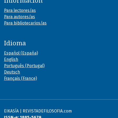
Información
Para lectores/as
Para autores/as
Para bibliotecarios/as
Idioma
Español (España)
English
Português (Portugal)
Deutsch
Français (France)
EIKASÍA | REVISTADEFILOSOFIA.com
ISSN-e: 1885-5679