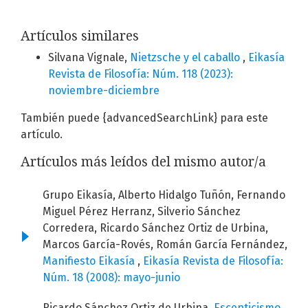
Artículos similares
Silvana Vignale,
Nietzsche y el caballo
,
Eikasía
Revista de Filosofía: Núm. 118 (2023):
noviembre-diciembre
También puede {advancedSearchLink} para este
artículo.
Artículos más leídos del mismo autor/a
Grupo Eikasía, Alberto Hidalgo Tuñón, Fernando
Miguel Pérez Herranz, Silverio Sánchez
Corredera, Ricardo Sánchez Ortiz de Urbina,
Marcos García-Rovés, Román García Fernández,
Manifiesto Eikasía
,
Eikasía Revista de Filosofía:
Núm. 18 (2008): mayo-junio
Ricardo Sánchez Ortiz de Urbina,
Escepticismo