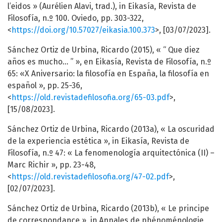
l’eidos » (Aurélien Alavi, trad.), in Eikasía, Revista de
Filosofía, n.º 100. Oviedo, pp. 303-322,
<
https://doi.org/10.57027/eikasia.100.373
>, [03/07/2023].
Sánchez Ortiz de Urbina, Ricardo (2015), « “ Que diez
años es mucho… ” », en Eikasía, Revista de Filosofía, n.º
65: «X Aniversario: la filosofía en España, la filosofía en
español », pp. 25-36,
<
https://old.revistadefilosofia.org/65-03.pdf
>,
[15/08/2023].
Sánchez Ortiz de Urbina, Ricardo (2013a), « La oscuridad
de la experiencia estética », in Eikasía, Revista de
Filosofía, n.º 47: « La fenomenología arquitectónica (II) –
Marc Richir », pp. 23-48,
<
https://old.revistadefilosofia.org/47-02.pdf
>,
[02/07/2023].
Sánchez Ortiz de Urbina, Ricardo (2013b), « Le principe
de correspondance », in Annales de phénoménologie,