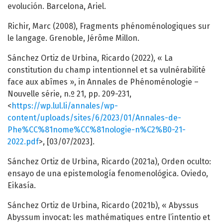
evolución. Barcelona, Ariel.
Richir, Marc (2008), Fragments phénoménologiques sur
le langage. Grenoble, Jérôme Millon.
Sánchez Ortiz de Urbina, Ricardo (2022), « La
constitution du champ intentionnel et sa vulnérabilité
face aux abîmes », in Annales de Phénoménologie –
Nouvelle série, n.º 21, pp. 209-231,
<
https://wp.lul.li/annales/wp-
content/uploads/sites/6/2023/01/Annales-de-
Phe%CC%81nome%CC%81nologie-n%C2%B0-21-
2022.pdf
>, [03/07/2023].
Sánchez Ortiz de Urbina, Ricardo (2021a), Orden oculto:
ensayo de una epistemología fenomenológica. Oviedo,
Eikasía.
Sánchez Ortiz de Urbina, Ricardo (2021b), « Abyssus
Abyssum invocat: les mathématiques entre l’intentio et