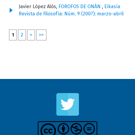
Javier López Alós,
FOROFOS DE ONÁN
,
Eikasía
Revista de Filosofía: Núm. 9 (2007): marzo-abril
1
2
>
>>