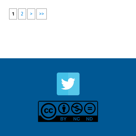
1
2
>
>>