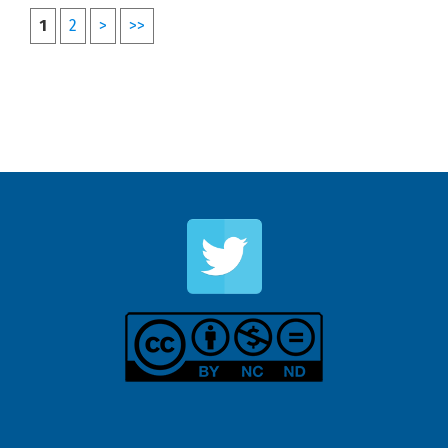
1
2
>
>>