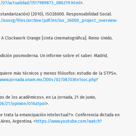
02/07/actualidad/1517989873_086219.html
>.
standarización) (2010), ISO26000. Responsabilidad Social.
es/isoorg/files/archive/pdf/en/iso_26000_project_overview-
), A Clockwork Orange [cinta cinematográfica]. Reino Unido,
ondición posmoderna. Un informe sobre el saber. Madrid,
quiere más técnicos y menos filósofos: estudio de la STPS»,
/www.jornada.unam.mx/2004/02/08/036n1soc.php?
os de los académicos», en La Jornada, 21 de junio,
06/21/opinion/016a1pol
>.
 se trata la emancipación intelectual?». Conferencia dictada en
Aires, Argentina, <
https://www.youtube.com/watch?