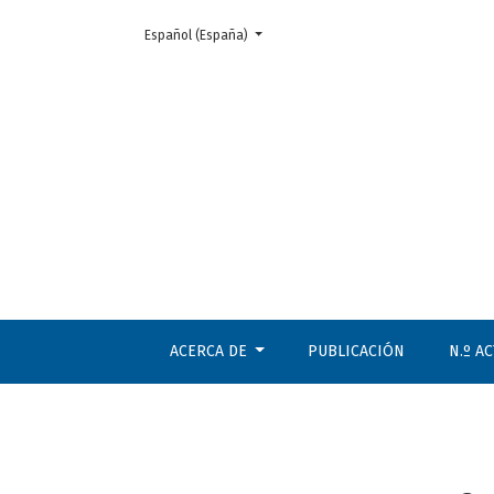
Cambiar el idioma. El actual es:
Español (España)
Cuatro tesis sobre la filosofía en el siglo XXI
ACERCA DE
PUBLICACIÓN
N.º A