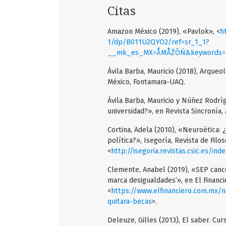
Citas
Amazon México (2019), «Pavlok», <
h
1/dp/B011U2QYO2/ref=sr_1_1?
__mk_es_MX=ÅMÅŽÕÑ&keywords=pa
Ávila Barba, Mauricio (2018), Arqueol
México, Fontamara-UAQ.
Ávila Barba, Mauricio y Núñez Rodríg
universidad?», en Revista Sincronía, a
Cortina, Adela (2010), «Neuroética: 
política?», Isegoría, Revista de Filos
<
http://isegoria.revistas.csic.es/i
Clemente, Anabel (2019), «SEP cance
marca desigualdades’», en El Financie
<
https://www.elfinanciero.com.mx/n
quitara-becas
>.
Deleuze, Gilles (2013), El saber. Cu