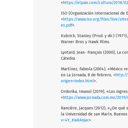
<
https://elpais.com/cultura/2018/
ISO (Organización Internacional de E
<
https://www.iso.org/files/live/sit
es.pdf
>.
Kubrick, Stanley (Prod. y dir.) (1971
Warner Bros y Hawk Films.
Lyotard, Jean- François (2000), La c
Cátedra.
Martínez, Fabiola (2004), «México re
en La Jornada, 8 de febrero, <
http:/
origen=index.html
>.
Ordorika, Imanol (2019), «Los ingres
<
https://www.jornada.com.mx/2019/
Rancière, Jacques (2012), «¿De qué
la Universidad de san Marín, Buenos 
v=4Y_KwkAnjac
>.