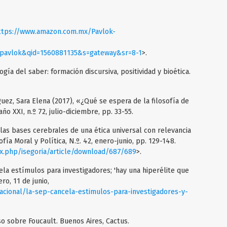
ttps://www.amazon.com.mx/Pavlok-
vlok&qid=1560881135&s=gateway&sr=8-1
>.
ogía del saber: formación discursiva, positividad y bioética.
uez, Sara Elena (2017), «¿Qué se espera de la filosofía de
ño XXI, n.º 72, julio-diciembre, pp. 33-55.
¿las bases cerebrales de una ética universal con relevancia
ofía Moral y Política, N.º. 42, enero-junio, pp. 129-148.
ndex.php/isegoria/article/download/687/689
>.
la estímulos para investigadores; 'hay una hiperélite que
ro, 11 de junio,
acional/la-sep-cancela-estimulos-para-investigadores-y-
rso sobre Foucault. Buenos Aires, Cactus.