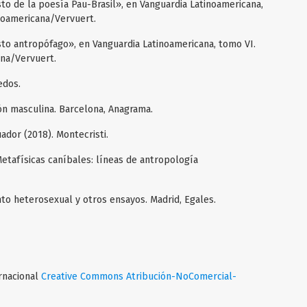
to de la poesía Pau-Brasil», en Vanguardia Latinoamericana,
eroamericana/Vervuert.
sto antropófago», en Vanguardia Latinoamericana, tomo VI.
ana/Vervuert.
edos.
ión masculina. Barcelona, Anagrama.
ador (2018). Montecristi.
Metafísicas caníbales: líneas de antropología
nto heterosexual y otros ensayos. Madrid, Egales.
ernacional
Creative Commons Atribución-NoComercial-