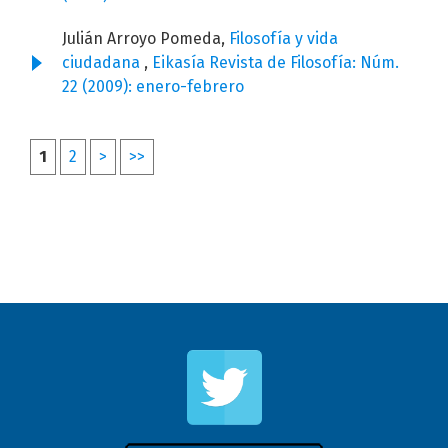
Julián Arroyo Pomeda,
Filosofía y vida
ciudadana
,
Eikasía Revista de Filosofía: Núm.
22 (2009): enero-febrero
1
2
>
>>