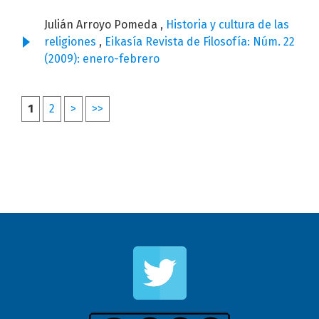
Julián Arroyo Pomeda ,
Historia y cultura de las
religiones
,
Eikasía Revista de Filosofía: Núm. 22
(2009): enero-febrero
1
2
>
>>