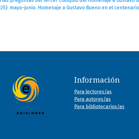
 las preguntas del tercer coloquio del Homenaje a Gustavo 
2025): mayo-junio. Homenaje a Gustavo Bueno en el centenario 
Información
Para lectores/as
Para autores/as
Para bibliotecarios/as