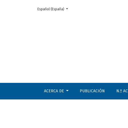
Cambiar el idioma. El actual es:
Español (España)
El Mito de la caverna y la educación
ACERCA DE
PUBLICACIÓN
N.º A