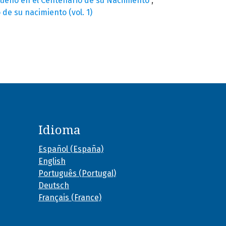
Bueno en el Centenario de su Nacimiento
,
de su nacimiento (vol. 1)
Idioma
Español (España)
English
Português (Portugal)
Deutsch
Français (France)