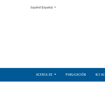
Cambiar el idioma. El actual es:
Español (España)
Imagen epistémica, imagen gnóstica
ACERCA DE
PUBLICACIÓN
N.º A