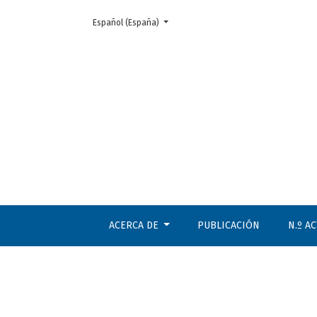
Cambiar el idioma. El actual es:
Español (España)
Humoremas ecológicos y naturalistas
ACERCA DE
PUBLICACIÓN
N.º A