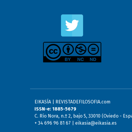
EIKASÍA | REVISTADEFILOSOFIA.com
ISSN-e: 1885-5679
C. Río Nora, n.º 2, bajo 5, 33010 (Oviedo - Es
+ 34 696 96 81 67 | eikasia@eikasia.es