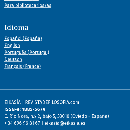
Para bibliotecarios/as
Idioma
Español (España)
English
Português (Portugal)
Deutsch
Français (France)
EIKASÍA | REVISTADEFILOSOFIA.com
ISSN-e: 1885-5679
C. Río Nora, n.º 2, bajo 5, 33010 (Oviedo - España)
+ 34 696 96 81 67 | eikasia@eikasia.es