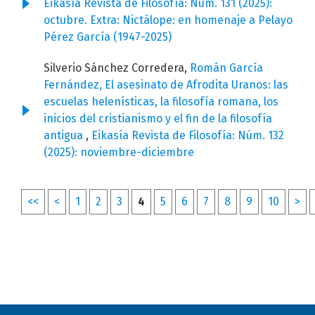
Eikasía Revista de Filosofía: Núm. 131 (2025):
octubre. Extra: Nictálope: en homenaje a Pelayo
Pérez García (1947-2025)
Silverio Sánchez Corredera,
Román García
Fernández, El asesinato de Afrodita Uranos: las
escuelas helenísticas, la filosofía romana, los
inicios del cristianismo y el fin de la filosofía
antigua
,
Eikasía Revista de Filosofía: Núm. 132
(2025): noviembre-diciembre
<<
<
1
2
3
4
5
6
7
8
9
10
>