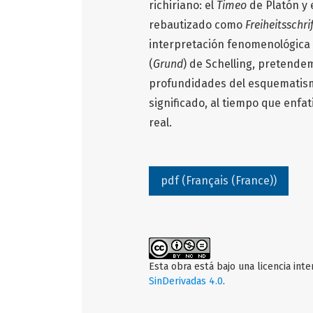
richiriano: el
Timeo
de Platón y 
rebautizado como
Freiheitsschri
interpretación fenomenológica
(
Grund
) de Schelling, pretende
profundidades del esquematism
significado, al tiempo que enfat
real.
pdf (Français (France))
Esta obra está bajo una licencia int
SinDerivadas 4.0
.