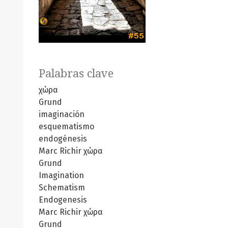
Palabras clave
χώρα
Grund
imaginación
esquematismo
endogénesis
Marc Richir
χώρα
Grund
Imagination
Schematism
Endogenesis
Marc Richir
χώρα
Grund