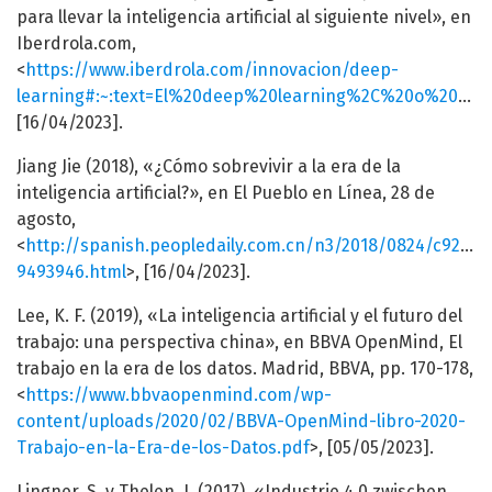
para llevar la inteligencia artificial al siguiente nivel», en
Iberdrola.com,
<
https://www.iberdrola.com/innovacion/deep-
learning#:~:text=El%20deep%20learning%2C%20o%20aprendizaje%20profundo%2C%20parte%20del%20machine%20learning,humanos%2C%20como%20la%20identificaci%C3%B3n%20de
[16/04/2023].
Jiang Jie (2018), «¿Cómo sobrevivir a la era de la
inteligencia artificial?», en El Pueblo en Línea, 28 de
agosto,
<
http://spanish.peopledaily.com.cn/n3/2018/0824/c92121-
9493946.html
>, [16/04/2023].
Lee, K. F. (2019), «La inteligencia artificial y el futuro del
trabajo: una perspectiva china», en BBVA OpenMind, El
trabajo en la era de los datos. Madrid, BBVA, pp. 170-178,
<
https://www.bbvaopenmind.com/wp-
content/uploads/2020/02/BBVA-OpenMind-libro-2020-
Trabajo-en-la-Era-de-los-Datos.pdf
>, [05/05/2023].
Lingner, S. y Thelen, J. (2017), «Industrie 4.0 zwischen