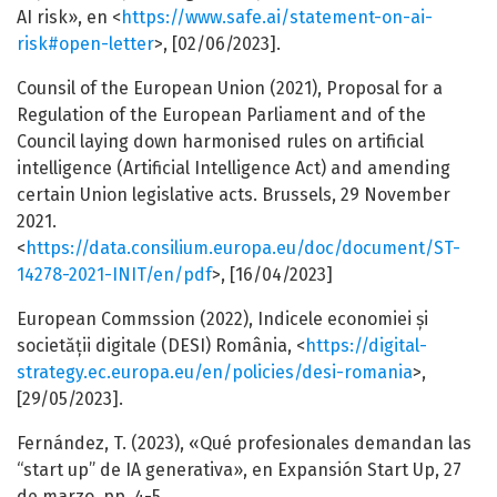
AI risk», en <
https://www.safe.ai/statement-on-ai-
risk#open-letter
>, [02/06/2023].
Counsil of the European Union (2021), Proposal for a
Regulation of the European Parliament and of the
Council laying down harmonised rules on artificial
intelligence (Artificial Intelligence Act) and amending
certain Union legislative acts. Brussels, 29 November
2021.
<
https://data.consilium.europa.eu/doc/document/ST-
14278-2021-INIT/en/pdf
>, [16/04/2023]
European Commssion (2022), Indicele economiei și
societății digitale (DESI) România, <
https://digital-
strategy.ec.europa.eu/en/policies/desi-romania
>,
[29/05/2023].
Fernández, T. (2023), «Qué profesionales demandan las
“start up” de IA generativa», en Expansión Start Up, 27
de marzo, pp. 4-5.