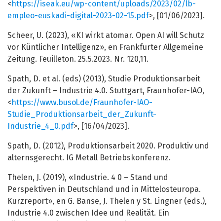
<
https://iseak.eu/wp-content/uploads/2023/02/lb-
empleo-euskadi-digital-2023-02-15.pdf
>, [01/06/2023].
Scheer, U. (2023), «KI wirkt atomar. Open AI will Schutz
vor Küntlicher Intelligenz», en Frankfurter Allgemeine
Zeitung. Feuilleton. 25.5.2023. Nr. 120,11.
Spath, D. et al. (eds) (2013), Studie Produktionsarbeit
der Zukunft – Industrie 4.0. Stuttgart, Fraunhofer-IAO,
<
https://www.busol.de/Fraunhofer-IAO-
Studie_Produktionsarbeit_der_Zukunft-
Industrie_4_0.pdf
>, [16/04/2023].
Spath, D. (2012), Produktionsarbeit 2020. Produktiv und
alternsgerecht. IG Metall Betriebskonferenz.
Thelen, J. (2019), «Industrie. 4 0 – Stand und
Perspektiven in Deutschland und in Mittelosteuropa.
Kurzreport», en G. Banse, J. Thelen y St. Lingner (eds.),
Industrie 4.0 zwischen Idee und Realität. Ein