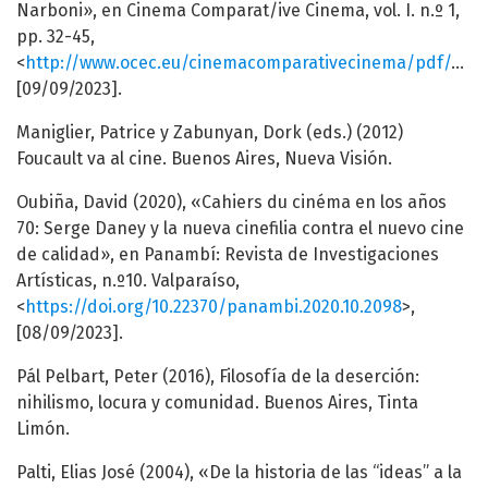
Narboni», en Cinema Comparat/ive Cinema, vol. I. n.º 1,
pp. 32-45,
<
http://www.ocec.eu/cinemacomparativecinema/pdf/ccc01_cas_ganzo.pdf
[09/09/2023].
Maniglier, Patrice y Zabunyan, Dork (eds.) (2012)
Foucault va al cine. Buenos Aires, Nueva Visión.
Oubiña, David (2020), «Cahiers du cinéma en los años
70: Serge Daney y la nueva cinefilia contra el nuevo cine
de calidad», en Panambí: Revista de Investigaciones
Artísticas, n.º10. Valparaíso,
<
https://doi.org/10.22370/panambi.2020.10.2098
>,
[08/09/2023].
Pál Pelbart, Peter (2016), Filosofía de la deserción:
nihilismo, locura y comunidad. Buenos Aires, Tinta
Limón.
Palti, Elias José (2004), «De la historia de las “ideas” a la