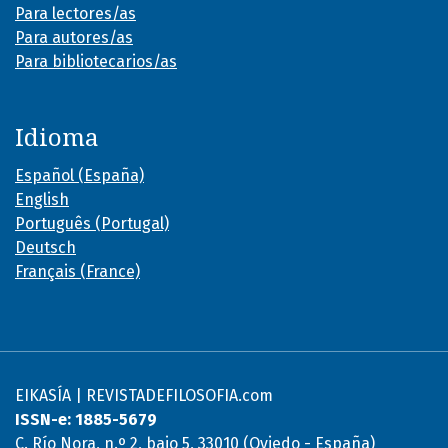
Para lectores/as
Para autores/as
Para bibliotecarios/as
Idioma
Español (España)
English
Português (Portugal)
Deutsch
Français (France)
EIKASÍA | REVISTADEFILOSOFIA.com
ISSN-e: 1885-5679
C. Río Nora, n.º 2, bajo 5, 33010 (Oviedo - España)