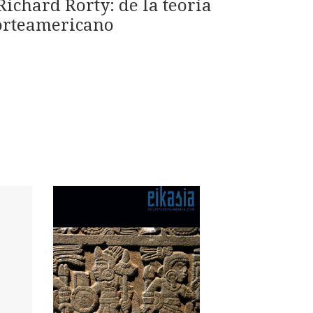
ichard Rorty: de la teoría
norteamericano