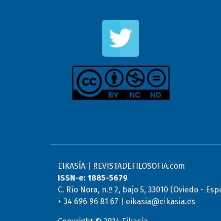
EIKASÍA | REVISTADEFILOSOFIA.com
ISSN-e: 1885-5679
C. Río Nora, n.º 2, bajo 5, 33010 (Oviedo - Es
+ 34 696 96 81 67 | eikasia@eikasia.es