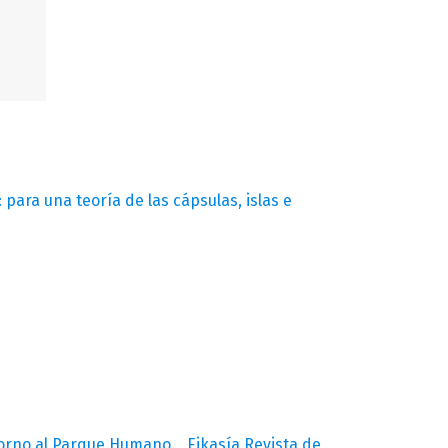
para una teoría de las cápsulas, islas e
torno al Parque Humano.
,
Eikasía Revista de