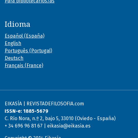
Para bibliotecarios/as
Idioma
Español (España)
English
Português (Portugal)
Deutsch
Français (France)
EIKASÍA | REVISTADEFILOSOFIA.com
ISSN-e: 1885-5679
C. Río Nora, n.º 2, bajo 5, 33010 (Oviedo - España)
+ 34 696 96 81 67 | eikasia@eikasia.es