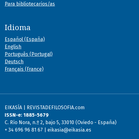
Para bibliotecarios/as
Idioma
Español (España)
English
Português (Portugal)
Deutsch
Français (France)
EIKASÍA | REVISTADEFILOSOFIA.com
ISSN-e: 1885-5679
C. Río Nora, n.º 2, bajo 5, 33010 (Oviedo - España)
+ 34 696 96 81 67 | eikasia@eikasia.es