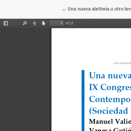
Volver a los detalles del artíc
←
Una nueva aletheia u otro le