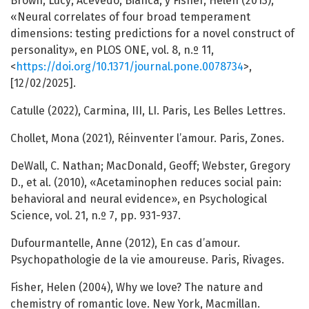
Brown, Lucy; Acevedo, Bianca, y Fisher, Helen (2013),
«Neural correlates of four broad temperament
dimensions: testing predictions for a novel construct of
personality», en PLOS ONE, vol. 8, n.º 11,
<
https://doi.org/10.1371/journal.pone.0078734
>,
[12/02/2025].
Catulle (2022), Carmina, III, LI. Paris, Les Belles Lettres.
Chollet, Mona (2021), Réinventer l’amour. Paris, Zones.
DeWall, C. Nathan; MacDonald, Geoff; Webster, Gregory
D., et al. (2010), «Acetaminophen reduces social pain:
behavioral and neural evidence», en Psychological
Science, vol. 21, n.º 7, pp. 931-937.
Dufourmantelle, Anne (2012), En cas d’amour.
Psychopathologie de la vie amoureuse. Paris, Rivages.
Fisher, Helen (2004), Why we love? The nature and
chemistry of romantic love. New York, Macmillan.