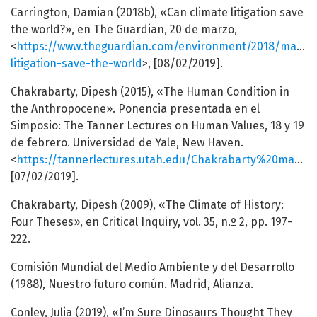
Carrington, Damian (2018b), «Can climate litigation save
the world?», en The Guardian, 20 de marzo,
<
https://www.theguardian.com/environment/2018/mar/20
litigation-save-the-world
>, [08/02/2019].
Chakrabarty, Dipesh (2015), «The Human Condition in
the Anthropocene». Ponencia presentada en el
Simposio: The Tanner Lectures on Human Values, 18 y 19
de febrero. Universidad de Yale, New Haven.
<
https://tannerlectures.utah.edu/Chakrabarty%20manuscript.pdf
[07/02/2019].
Chakrabarty, Dipesh (2009), «The Climate of History:
Four Theses», en Critical Inquiry, vol. 35, n.º 2, pp. 197-
222.
Comisión Mundial del Medio Ambiente y del Desarrollo
(1988), Nuestro futuro común. Madrid, Alianza.
Conley, Julia (2019), «I’m Sure Dinosaurs Thought They