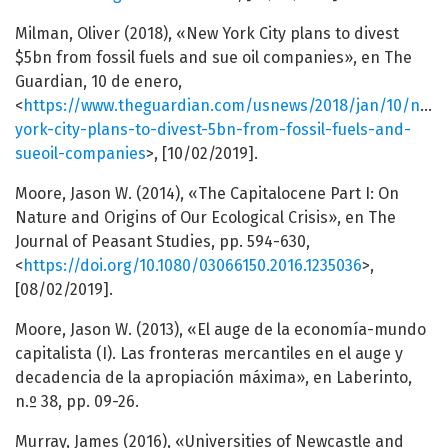
Milman, Oliver (2018), «New York City plans to divest
$5bn from fossil fuels and sue oil companies», en The
Guardian, 10 de enero,
<
https://www.theguardian.com/usnews/2018/jan/10/new-
york-city-plans-to-divest-5bn-from-fossil-fuels-and-
sueoil-companies
>, [10/02/2019].
Moore, Jason W. (2014), «The Capitalocene Part I: On
Nature and Origins of Our Ecological Crisis», en The
Journal of Peasant Studies, pp. 594-630,
<
https://doi.org/10.1080/03066150.2016.1235036
>,
[08/02/2019].
Moore, Jason W. (2013), «El auge de la economía-mundo
capitalista (I). Las fronteras mercantiles en el auge y
decadencia de la apropiación máxima», en Laberinto,
n.º 38, pp. 09-26.
Murray, James (2016), «Universities of Newcastle and