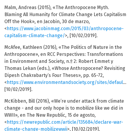
Malm, Andreas (2015), «The Anthropocene Myth.
Blaming All Humanity for Climate Change Lets Capitalism
Off the Hook», en Jacobin, 30 de marzo,
<
https://www.jacobinmag.com/2015/03/anthropocene-
capitalism-climate-change/
>, [10/02/2019].
McAfee, Kathleen (2016), «The Politics of Nature in the
Anthropocene», en RCC Perspectives: Transformations
in Environment and Society, n.º 2: Robert Emmet y
Thomas Lekan (eds.), «Whose Anthropocene? Revisiting
Dipesh Chakrabarty’s Four Theses», pp. 65-72,
<
https://www.environmentandsociety.org/sites/default/files/2016_2_mcafee.pdf
[10/02/2019].
McKibben, Bill (2016), «We’re under attack from climate
change - and our only hope is to mobilize like we did in
WWII», en The New Republic, 15 de agosto,
<
https://newrepublic.com/article/135684/declare-war-
climate-change-mobilizewwii
>, [10/02/2019].