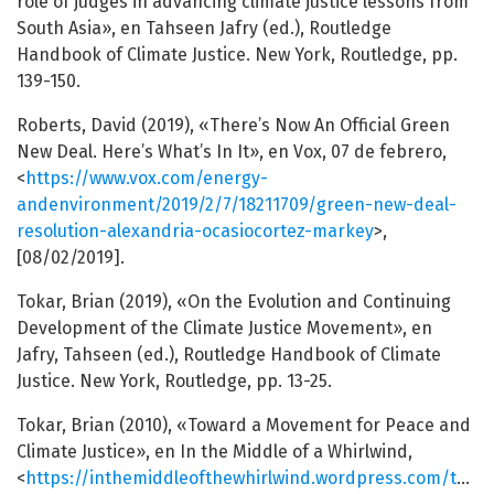
role of judges in advancing climate justice lessons from
South Asia», en Tahseen Jafry (ed.), Routledge
Handbook of Climate Justice. New York, Routledge, pp.
139-150.
Roberts, David (2019), «There’s Now An Official Green
New Deal. Here’s What’s In It», en Vox, 07 de febrero,
<
https://www.vox.com/energy-
andenvironment/2019/2/7/18211709/green-new-deal-
resolution-alexandria-ocasiocortez-markey
>,
[08/02/2019].
Tokar, Brian (2019), «On the Evolution and Continuing
Development of the Climate Justice Movement», en
Jafry, Tahseen (ed.), Routledge Handbook of Climate
Justice. New York, Routledge, pp. 13-25.
Tokar, Brian (2010), «Toward a Movement for Peace and
Climate Justice», en In the Middle of a Whirlwind,
<
https://inthemiddleofthewhirlwind.wordpress.com/towa