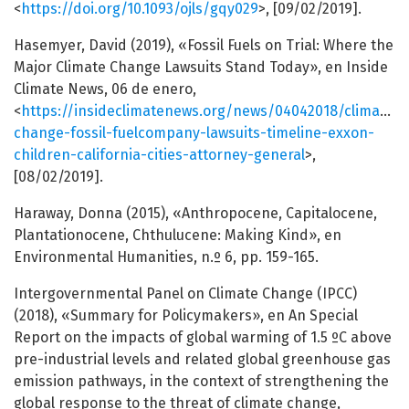
<
https://doi.org/10.1093/ojls/gqy029
>, [09/02/2019].
Hasemyer, David (2019), «Fossil Fuels on Trial: Where the
Major Climate Change Lawsuits Stand Today», en Inside
Climate News, 06 de enero,
<
https://insideclimatenews.org/news/04042018/climate-
change-fossil-fuelcompany-lawsuits-timeline-exxon-
children-california-cities-attorney-general
>,
[08/02/2019].
Haraway, Donna (2015), «Anthropocene, Capitalocene,
Plantationocene, Chthulucene: Making Kind», en
Environmental Humanities, n.º 6, pp. 159-165.
Intergovernmental Panel on Climate Change (IPCC)
(2018), «Summary for Policymakers», en An Special
Report on the impacts of global warming of 1.5 ºC above
pre-industrial levels and related global greenhouse gas
emission pathways, in the context of strengthening the
global response to the threat of climate change,