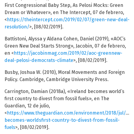
First Congressional Baby Step, As Pelosi Mocks: Green
Dream or Whatever», en The Intercept, 07 de febrero,
<
https://theintercept.com/2019/02/07/green-new-deal-
resolution/
>, [08/02/2019].
Battistoni, Alyssa y Aldana Cohen, Daniel (2019), «AOC’s
Green New Deal Starts Strong», Jacobin, 07 de febrero,
en <
https://jacobinmag.com/2019/02/aoc-greennew-
deal-pelosi-democrats-climate
>, [08/02/2019].
Busby, Joshua W. (2010), Moral Movements and Foreign
Policy. Cambridge, Cambridge University Press.
Carrington, Damian (2018a), «Ireland becomes world’s
first country to divest from fossil fuels», en The
Guardian, 12 de julio,
<
https://www.theguardian.com/environment/2018/jul/12/i
becomes-worldsfirst-country-to-divest-from-fossil-
fuels
>, [08/02/2019].