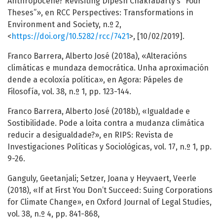
Anthropocene? Revisiting Dipesh Chakrabarty’s “Four
Theses”», en RCC Perspectives: Transformations in
Environment and Society, n.º 2,
<
https://doi.org/10.5282/rcc/7421
>, [10/02/2019].
Franco Barrera, Alberto José (2018a), «Alteracións
climáticas e mundaza democrática. Unha aproximación
dende a ecoloxía política», en Agora: Pápeles de
Filosofía, vol. 38, n.º 1, pp. 123-144.
Franco Barrera, Alberto José (2018b), «Igualdade e
Sostibilidade. Pode a loita contra a mudanza climática
reducir a desigualdade?», en RIPS: Revista de
Investigaciones Políticas y Sociológicas, vol. 17, n.º 1, pp.
9-26.
Ganguly, Geetanjali; Setzer, Joana y Heyvaert, Veerle
(2018), «If at First You Don’t Succeed: Suing Corporations
for Climate Change», en Oxford Journal of Legal Studies,
vol. 38, n.º 4, pp. 841-868,