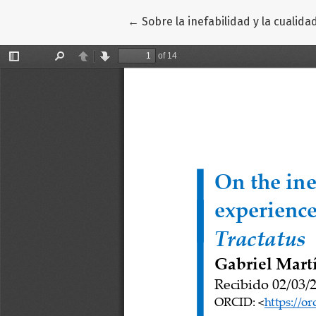
Volver a los detalles del artículo
←
Sobre la inefabilidad y la cualida