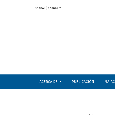
Cambiar el idioma. El actual es:
Español (España)
Congreso Internacional sobre la Filosofía 
ACERCA DE
PUBLICACIÓN
N.º A