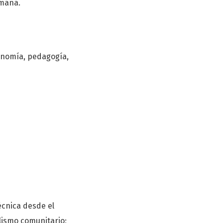
umana.
conomía, pedagogía,
écnica desde el
lismo comunitario;