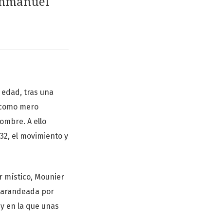
 Emmanuel
 edad, tras una
ó como mero
ombre. A ello
32, el movimiento y
or místico, Mounier
a zarandeada por
 y en la que unas