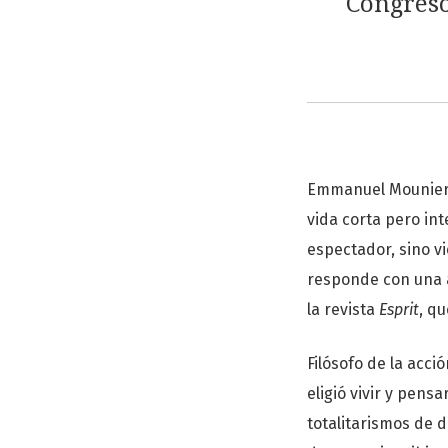
Congreso
Emmanuel Mounier, 
vida corta pero in
espectador, sino v
responde con una a
la revista
Esprit
, q
Filósofo de la acci
eligió vivir y pens
totalitarismos de d