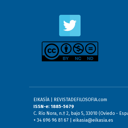
EIKASÍA | REVISTADEFILOSOFIA.com
ISSN-e: 1885-5679
C. Río Nora, n.º 2, bajo 5, 33010 (Oviedo - Es
+ 34 696 96 81 67 | eikasia@eikasia.es