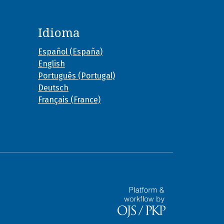
Idioma
Español (España)
English
Português (Portugal)
Deutsch
Français (France)