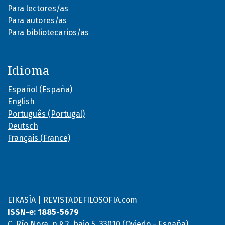
Para lectores/as
Para autores/as
Para bibliotecarios/as
Idioma
Español (España)
English
Português (Portugal)
Deutsch
Français (France)
EIKASÍA | REVISTADEFILOSOFIA.com
ISSN-e: 1885-5679
C. Río Nora, n.º 2, bajo 5, 33010 (Oviedo - España)