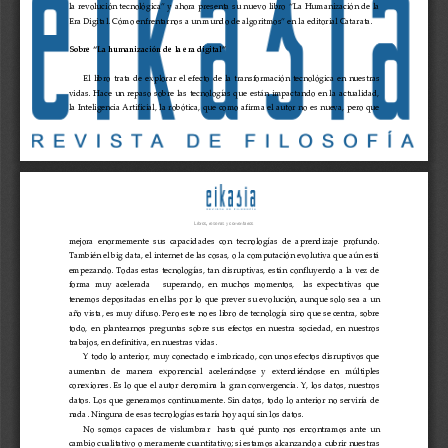
la revolución tecnológica” y ahora presenta su nuevo libro “La Humanización de la 
Era Digital. Cómo enfrentarnos a un mundo de algoritmos” en la editorial Catarata. 
Sobre “La humanización de la era digital”
El libro trata de explorar el efecto d
e la transformación tecnológica en nuestras 
vidas. Hace un repaso sobre las tecnologías que están impactando en la actualidad,  
la Inteligencia Artificial, la robótica, que como afirma el autor no es nueva, pero que 
Libros
, 
reseñas y comentarios
mejora  enormemente  sus  capacidades  con  t
ecnologías  de  aprendizaje  profundo. 
También el big data, el internet de las cosas, o la computación evolutiva que aún está 
empezando. Todas estas tecnologías, tan disruptivas, están confluyendo a la vez de 
forma  muy  acelerada      superando,  en  muchos  momento
s,    las  expectativas  que 
tenemos depositadas en ellas por lo que prever su evolución, aunque solo sea a un 
año vista, es muy difuso. Pero este no es libro de tecnología sino que se centra, sobre 
todo, en plantearnos preguntas sobre sus efectos en nuestra s
ociedad, en nuestros 
trabajos, en definitiva, en nuestras vidas. 
Y todo lo anterior, muy conectado e imbricado, con unos efectos disruptivos que 
aumentan  de  manera  exponencial  acelerándose  y  extendiéndose  en  múltiples 
conexiones. Es lo que el autor denomi
na la gran convergencia. Y, los datos, nuestros 
datos. Los que generamos continuamente. Sin datos, todo lo anterior no serviría de 
nada. Ninguna de esas tecnologías estaría hoy aquí sin los datos. 
No  somos  capaces  de  vislumbrar    hasta  qué  punto  nos  encont
ramos  ante  un 
cambio cua
litativo o meramente cuantitativo; si estamos alcanzando a cubrir nuestras 