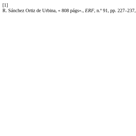
[1]
R. Sánchez Ortiz de Urbina, « 808 págs».,
ERF
, n.º 91, pp. 227–237,