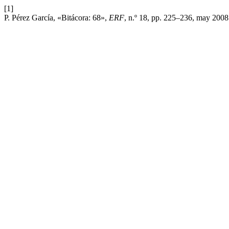
[1]
P. Pérez García, «Bitácora: 68»,
ERF
, n.º 18, pp. 225–236, may 2008