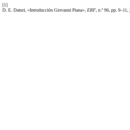
[1]
D. E. Daturi, «Introducción Giovanni Piana»,
ERF
, n.º 96, pp. 9–11, 