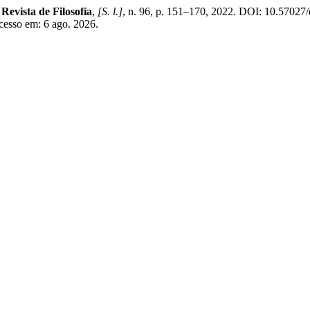
 Revista de Filosofía
,
[S. l.]
, n. 96, p. 151–170, 2022. DOI: 10.57027/
cesso em: 6 ago. 2026.